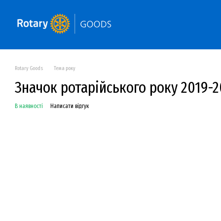
Перейти до основного контенту
Rotary Goods
Тема року
Значок ротарійського року 2019-
В наявності
Написати відгук