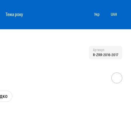
Тема року
Укр
UAH
Артикул
R-ZRR-2016-2017
идко