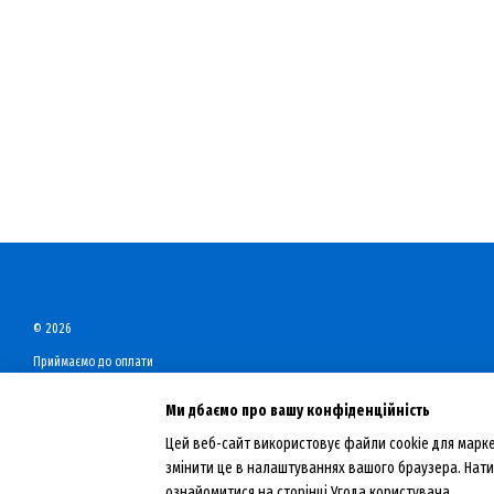
© 2026
Приймаємо до оплати
Ми дбаємо про вашу конфіденційність
Мобільна версія
Цей веб-сайт використовує файли cookie для марке
змінити це в налаштуваннях вашого браузера. Нати
Інтернет-магазин створений з Хорошоп
ознайомитися на сторінці
Угода користувача
.