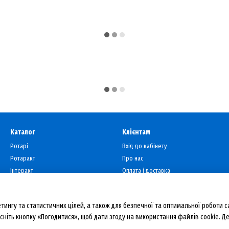
Каталог
Клієнтам
Ротарі
Вхід до кабінету
Ротаракт
Про нас
Інтеракт
Оплата і доставка
Тема року
Обмін та повернення
Контактна інформація
тингу та статистичних цілей, а також для безпечної та оптимальної роботи с
Договір публічної оферти
сніть кнопку «Погодитися», щоб дати згоду на використання файлів cookie. 