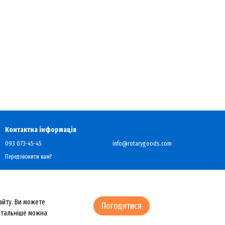
Контактна інформація
093 073-45-45
info@rotarygoods.com
Передзвонити вам?
айту. Ви можете
Погодитися
Детальніше можна